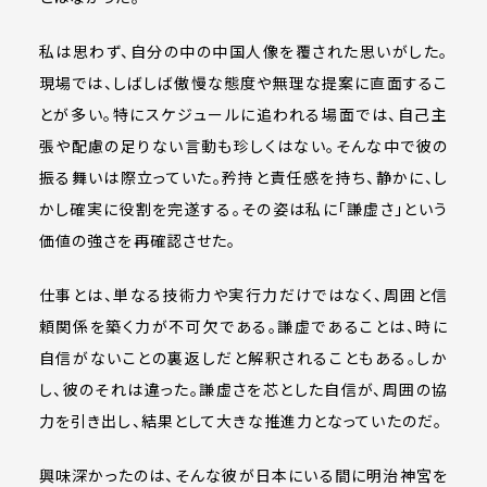
私は思わず、自分の中の中国人像を覆された思いがした。
現場では、しばしば傲慢な態度や無理な提案に直面するこ
とが多い。特にスケジュールに追われる場面では、自己主
張や配慮の足りない言動も珍しくはない。そんな中で彼の
振る舞いは際立っていた。矜持と責任感を持ち、静かに、し
かし確実に役割を完遂する。その姿は私に「謙虚さ」という
価値の強さを再確認させた。
仕事とは、単なる技術力や実行力だけではなく、周囲と信
頼関係を築く力が不可欠である。謙虚であることは、時に
自信がないことの裏返しだと解釈されることもある。しか
し、彼のそれは違った。謙虚さを芯とした自信が、周囲の協
力を引き出し、結果として大きな推進力となっていたのだ。
興味深かったのは、そんな彼が日本にいる間に明治神宮を