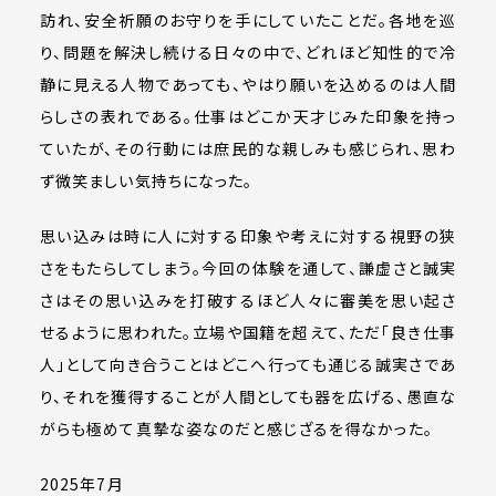
訪れ、安全祈願のお守りを手にしていたことだ。各地を巡
り、問題を解決し続ける日々の中で、どれほど知性的で冷
静に見える人物であっても、やはり願いを込めるのは人間
らしさの表れである。仕事はどこか天才じみた印象を持っ
ていたが、その行動には庶民的な親しみも感じられ、思わ
ず微笑ましい気持ちになった。
思い込みは時に人に対する印象や考えに対する視野の狭
さをもたらしてしまう。今回の体験を通して、謙虚さと誠実
さはその思い込みを打破するほど人々に審美を思い起さ
せるように思われた。立場や国籍を超えて、ただ「良き仕事
人」として向き合うことはどこへ行っても通じる誠実さであ
り、それを獲得することが人間としても器を広げる、愚直な
がらも極めて真摯な姿なのだと感じざるを得なかった。
2025年7月